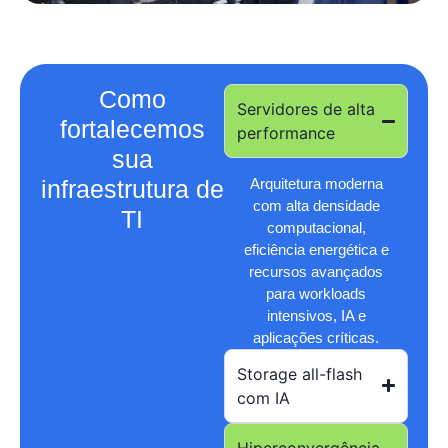
Como
Servidores de alta
fortalecemos
performance
sua
infraestrutura de
Arquitetura moderna
com alta densidade
TI
computacional,
eficiência energética e
recursos avançados
para workloads
intensivos, IA e
aplicações críticas.
Storage all-flash
com IA
Hiperconvergência