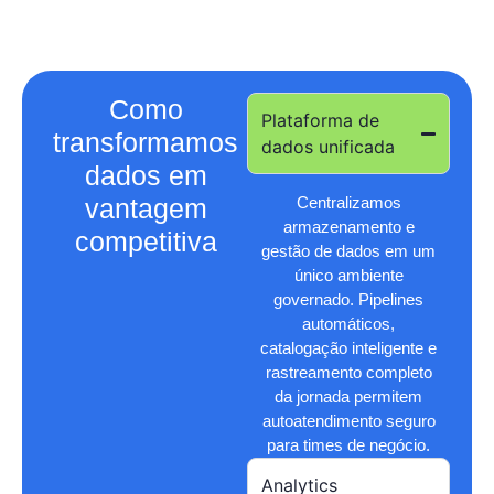
Como
Plataforma de
transformamos
dados unificada
dados em
vantagem
Centralizamos
armazenamento e
competitiva
gestão de dados em um
único ambiente
governado. Pipelines
automáticos,
catalogação inteligente e
rastreamento completo
da jornada permitem
autoatendimento seguro
para times de negócio.
Analytics